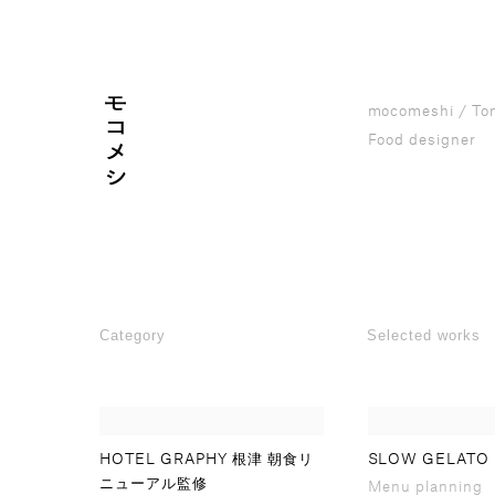
mocomeshi / T
Food designer
Category
Selected works
HOTEL GRAPHY 根津 朝食リ
SLOW GELATO i
ニューアル監修
Menu planning